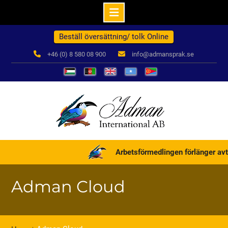
Hoppa
Beställ översättning/ tolk Online
till
innehåll
+46 (0) 8 580 08 900
info@admansprak.se
العربية
درباره
English
Somali
ብዛዕባና
ما
Arbetsförmedlingen förlänger avta
Adman Cloud