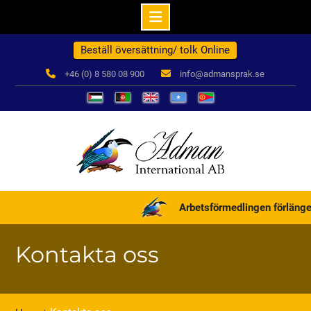
Hoppa
Beställ översättning/ tolk Online
till
innehåll
+46 (0) 8 580 08 900
info@admansprak.se
العربية
درباره
English
Somali
ብዛዕባና
ما
Arbetsförmedlingen förlänger
Kontakta oss