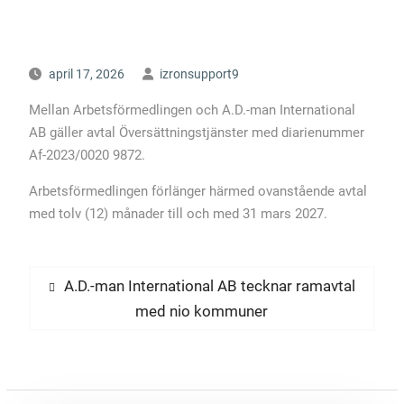
april 17, 2026
izronsupport9
Mellan Arbetsförmedlingen och A.D.-man International
AB gäller avtal Översättningstjänster med diarienummer
Af-2023/0020 9872.
Arbetsförmedlingen förlänger härmed ovanstående avtal
med tolv (12) månader till och med 31 mars 2027.
Inläggsnavigering
Föregående
A.D.-man International AB tecknar ramavtal
inlägg:
med nio kommuner