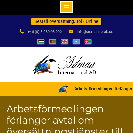
Hoppa
Beställ översättning/ tolk Online
till
innehåll
+46 (0) 8 580 08 900
info@admansprak.se
العربية
درباره
English
Somali
ብዛዕባና
ما
Arbetsförmedlingen förlänger 
Arbetsförmedlingen
förlänger avtal om
översättningstjänster till