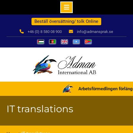
Hoppa
Beställ översättning/ tolk Online
till
innehåll
+46 (0) 8 580 08 900
info@admansprak.se
العربية
درباره
English
Somali
ብዛዕባና
ما
Arbetsförmedlingen förlänger
IT translations