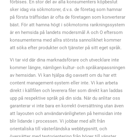
förbises. En stor del av alla konsumenters köpbeslut
sker idag via sökmotorer, d.v.s. de företag som hamnar
på första träffsidan är ofta de företagen som konverterar
bäst. För att hamna högt i sökmotorns rankningssystem
är en hemsida på landets modersmål A och O eftersom
konsumenterna med allra största sannolikhet kommer
att söka efter produkter och tjänster på sitt eget språk.
Vi tar vid där dina marknadsförare och utvecklare inte
kommer längre, nämligen kultur- och språkanpassningen
av hemsidan. Vi kan hjälpa dig oavsett om du har ett
content management-system eller inte. Vi kan arbeta
direkt i källfilen och leverera filer som direkt kan laddas
upp på respektive språk på din sida. När du anlitar oss
garanterar vi inte bara en korrekt översättning utan även
att layouten och användarvänligheten på hemsidan inte
blir lidande i processen. Vi jobbar med allt från
orientaliska till västerländska webbtypsnitt, och
översätter med textorientering från höger till vänster,