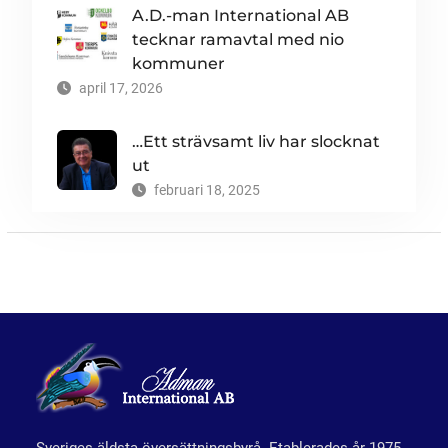
A.D.-man International AB
tecknar ramavtal med nio
kommuner
april 17, 2026
…Ett strävsamt liv har slocknat
ut
februari 18, 2025