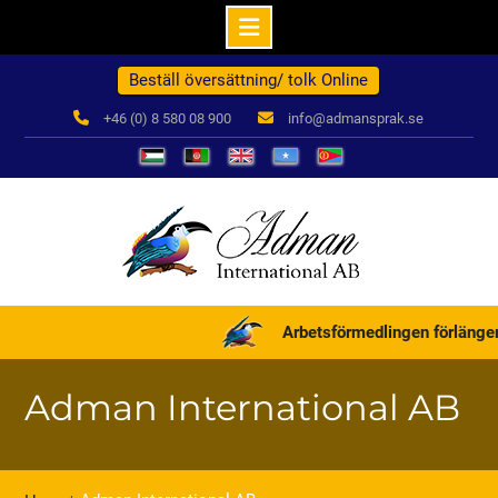
Hoppa
Beställ översättning/ tolk Online
till
innehåll
+46 (0) 8 580 08 900
info@admansprak.se
العربية
درباره
English
Somali
ብዛዕባና
ما
Arbetsförmedlingen förlänger 
Adman International AB