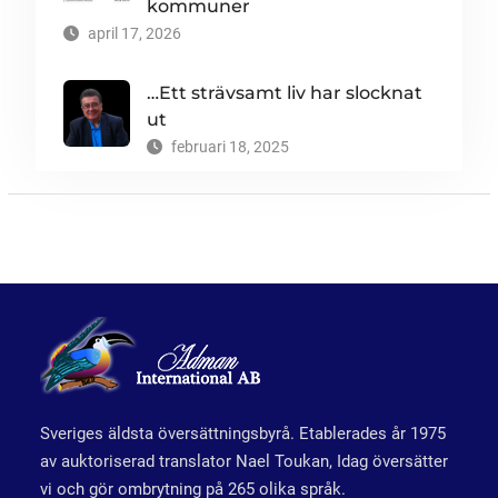
kommuner
april 17, 2026
…Ett strävsamt liv har slocknat
ut
februari 18, 2025
Sveriges äldsta översättningsbyrå. Etablerades år 1975
av auktoriserad translator Nael Toukan, Idag översätter
vi och gör ombrytning på 265 olika språk.