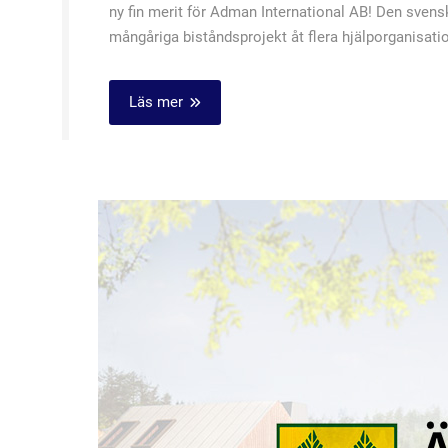
ny fin merit för Adman International AB! Den svens
mångåriga biståndsprojekt åt flera hjälporganisation
Läs mer