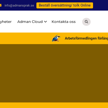
Beställ översättning/ tolk Online
info@admansprak.se
yheter
Adman Cloud
Kontakta oss
Arbetsförmedlingen förläng