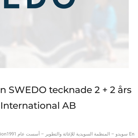
en SWEDO tecknade 2 + 2 års
nternational AB
سويد En