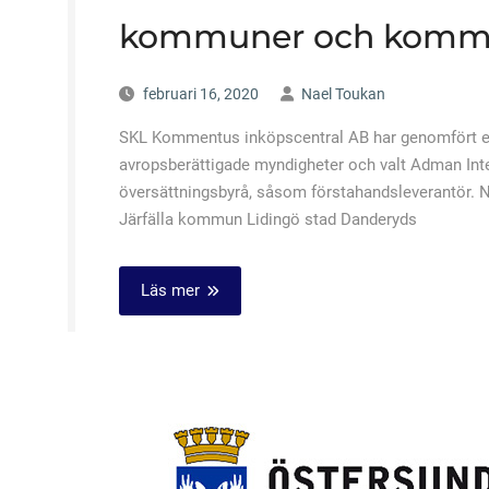
kommuner och kommu
februari 16, 2020
Nael Toukan
SKL Kommentus inköpscentral AB har genomfört en
avropsberättigade myndigheter och valt Adman Int
översättningsbyrå, såsom förstahandsleverantö
Järfälla kommun Lidingö stad Danderyds
Läs mer