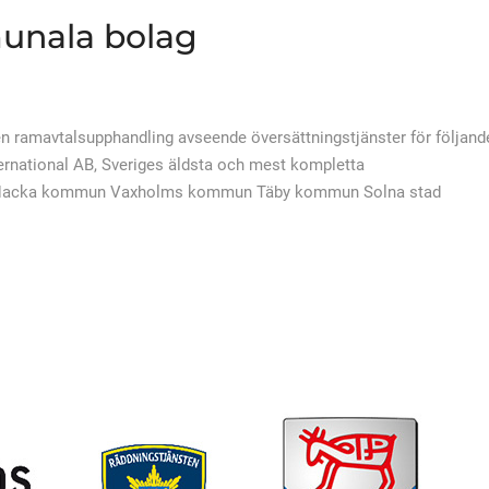
nala bolag
 ramavtalsupphandling avseende översättningstjänster för följand
ernational AB, Sveriges äldsta och mest kompletta
r. Nacka kommun Vaxholms kommun Täby kommun Solna stad