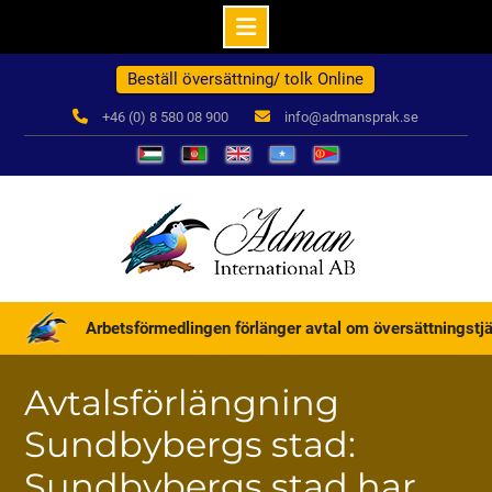
Hoppa
Beställ översättning/ tolk Online
till
innehåll
+46 (0) 8 580 08 900
info@admansprak.se
العربية
درباره
English
Somali
ብዛዕባና
ما
Arbetsförmedlingen förlänger avtal om översättningstjäns
Avtalsförlängning
Sundbybergs stad:
Sundbybergs stad har