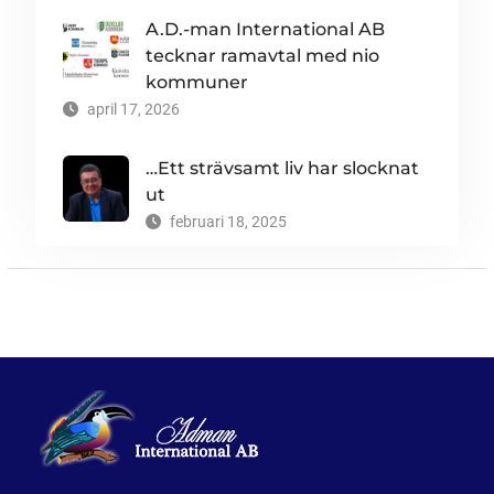
A.D.-man International AB
tecknar ramavtal med nio
kommuner
april 17, 2026
…Ett strävsamt liv har slocknat
ut
februari 18, 2025