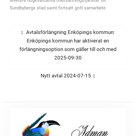
leverera högkvalitativa översättningstjänster till
Sundbybergs stad samt fortsatt gott samarbete.
Inläggsnavigering
Föregående
Avtalsförlängning Enköpings kommun:
inlägg:
Enköpings kommun har aktiverat en
förlängningsoption som gäller till och med
2025-09-30
Nästa
Nytt avtal 2024-07-15
inlägg: