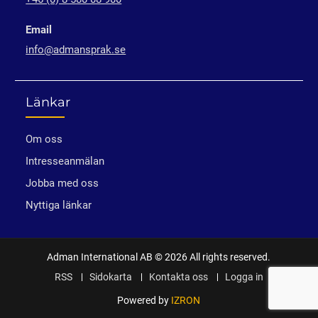
Email
info@admansprak.se
Länkar
Om oss
Intresseanmälan
Jobba med oss
Nyttiga länkar
Adman International AB © 2026 All rights reserved.
RSS
Sidokarta
Kontakta oss
Logga in
Powered by
IZRON